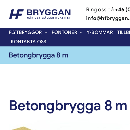
Skip
Ring oss på
+46 (
to
info@hfbryggan.
content
FLYTBRYGGOR
PONTONER
Y-BOMMAR
TILL
KONTAKTA OSS
Betongbrygga 8 m
Betongbrygga 8 m