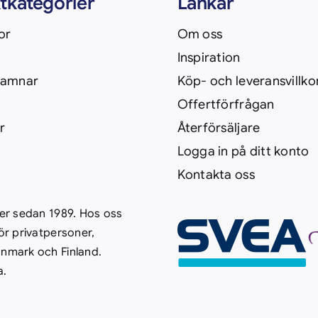
tkategorier
Länkar
or
Om oss
Inspiration
hamnar
Köp- och leveransvillko
Offertförfrågan
r
Återförsäljare
Logga in på ditt konto
Kontakta oss
ner sedan 1989. Hos oss
ör privatpersoner,
anmark och Finland.
a.