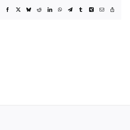
Facebook
X
Bluesky
Reddit
LinkedIn
WhatsApp
Telegram
Tumblr
Xing
Email
Copy
Link